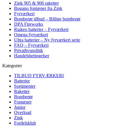
Zink 905 & 906 raketter
Bugano fontæner fra Zink
Fyrværkeri
Bomberør tilbud – Billige bomberør
DPA Fireworks
Riakeo batterier – Fyrværkeri
Omega fyrværkeri
Ultra batterier – Ny fyrværkeri serie
FAQ – Fyrværkeri
Privatlivspolitik
Handelsbetingelser
Kategorier
TILBUD FYRVÆRKERI
Batterier
Sortimenter
Raketter
Bomberør
Fontæner
Junior
Overload
Zink
Fordelsklub