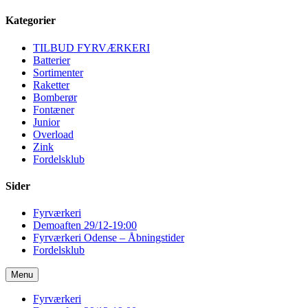
Kategorier
TILBUD FYRVÆRKERI
Batterier
Sortimenter
Raketter
Bomberør
Fontæner
Junior
Overload
Zink
Fordelsklub
Sider
Fyrværkeri
Demoaften 29/12-19:00
Fyrværkeri Odense – Åbningstider
Fordelsklub
Menu
Fyrværkeri