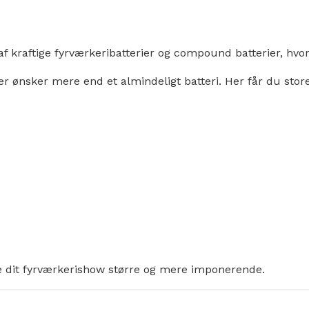
af kraftige fyrværkeribatterier og compound batterier, hvor
 der ønsker mere end et almindeligt batteri. Her får du st
øre dit fyrværkerishow større og mere imponerende.