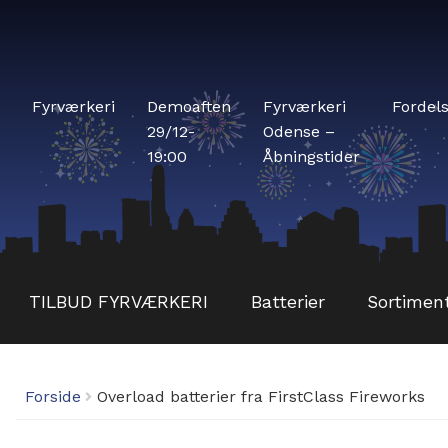
Fyrværkeri
Demoaften
Fyrværkeri
Fordel
29/12-
Odense –
19:00
Åbningstider
TILBUD FYRVÆRKERI
Batterier
Sortimen
Forside
Overload batterier fra FirstClass Fireworks