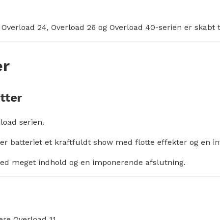
 Overload 24, Overload 26 og Overload 40-serien er skabt t
er
tter
load serien.
batteriet et kraftfuldt show med flotte effekter og en int
ri med meget indhold og en imponerende afslutning.
re Overload 11.