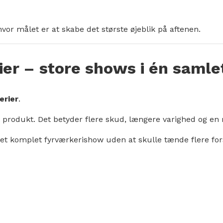
hvor målet er at skabe det største øjeblik på aftenen.
r – store shows i én samlet
erier
.
i ét produkt. Det betyder flere skud, længere varighed o
et komplet fyrværkerishow uden at skulle tænde flere for