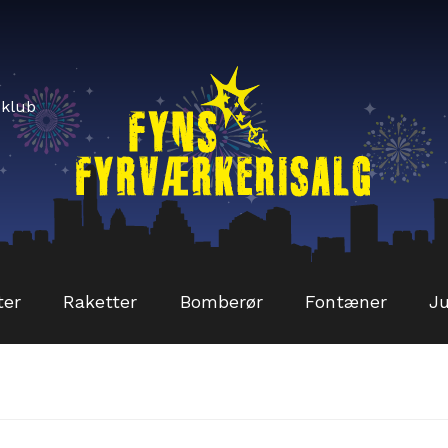
sklub
ter
Raketter
Bomberør
Fontæner
Ju