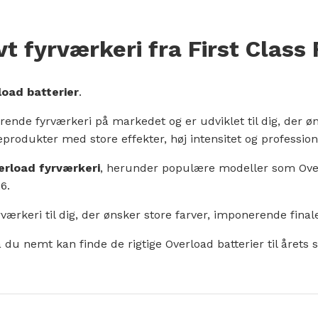
t fyrværkeri fra First Class
load batterier
.
nde fyrværkeri på markedet og er udviklet til dig, der øn
eprodukter med store effekter, høj intensitet og profession
erload fyrværkeri
, herunder populære modeller som Overlo
6.
rværkeri til dig, der ønsker store farver, imponerende fina
 du nemt kan finde de rigtige Overload batterier til årets s