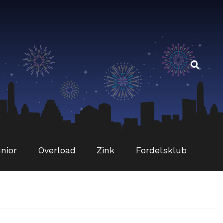
Sø
Sø
eft
nior
Overload
Zink
Fordelsklub