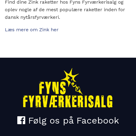
Find dine Zink raketter hos Fyns Fyrværkerisalg og
oplev nogle af de mest populære raketter inden for
dansk nytårsfyrværkeri.
Læs mere om Zink her