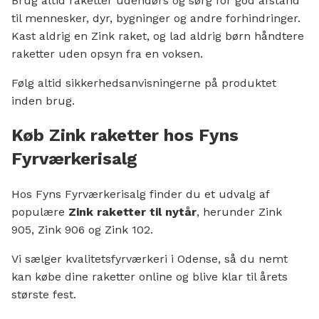
Brug altid raketter udendørs og sørg for god afstand
til mennesker, dyr, bygninger og andre forhindringer.
Kast aldrig en Zink raket, og lad aldrig børn håndtere
raketter uden opsyn fra en voksen.
Følg altid sikkerhedsanvisningerne på produktet
inden brug.
Køb Zink raketter hos Fyns
Fyrværkerisalg
Hos Fyns Fyrværkerisalg finder du et udvalg af
populære
Zink raketter til nytår
, herunder Zink
905, Zink 906 og Zink 102.
Vi sælger kvalitetsfyrværkeri i Odense, så du nemt
kan købe dine raketter online og blive klar til årets
største fest.