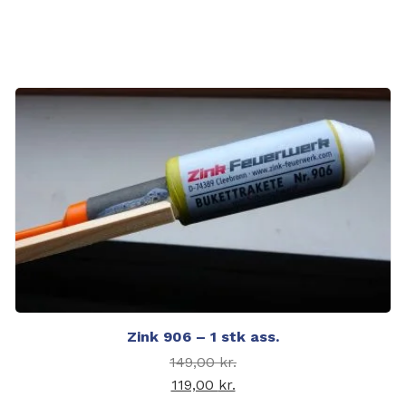
Den aktuelle pris er:
399,00 kr..
Zink 906 – 1 stk ass.
Den oprindelige pris
149,00
kr.
var: 149,00 kr..
119,00
kr.