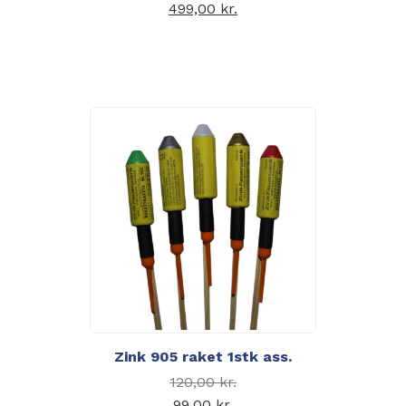
var: 599,00 kr..
499,00
kr.
Den aktuelle pris er:
499,00 kr..
Zink 905 raket 1stk ass.
Den oprindelige pris
120,00
kr.
var: 120,00 kr..
99,00
kr.