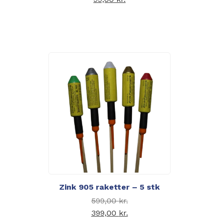
Den aktuelle pris er:
99,00 kr..
Zink 905 raketter – 5 stk
Den oprindelige pris
599,00
kr.
var: 599,00 kr..
399,00
kr.