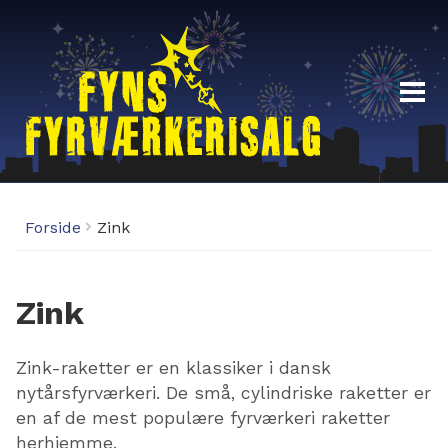
Fyrværkeri
Forside
Zink
Demoaften 29/12-19:00
Fyrværkeri Odense – Åbningstider
Zink
Fordelsklub
Zink-raketter er en klassiker i dansk
nytårsfyrværkeri. De små, cylindriske raketter er
en af de mest populære fyrværkeri raketter
herhjemme.