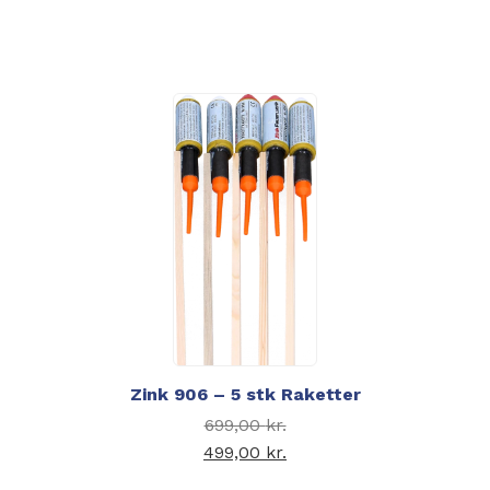
Den aktuelle pris er:
119,00 kr..
Zink 906 – 5 stk Raketter
Den oprindelige pris
699,00
kr.
var: 699,00 kr..
499,00
kr.
Den aktuelle pris er: