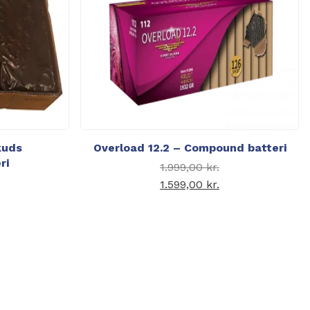
kuds
Overload 12.2 – Compound batteri
ri
Den
1.999,00
kr.
Den
oprindelige
1.599,00
kr.
oprindelige
Den aktuelle pris er:
pris var:
uelle pris er:
pris var:
1.599,00 kr..
1.999,00 kr..
99,00 kr..
1.999,00 kr..