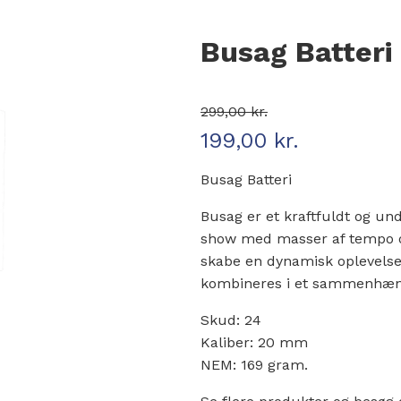
Busag Batteri
299,00
kr.
199,00
kr.
Den oprindelige pris var: 299,
Den aktuelle pris er: 199,00 kr
Busag Batteri
Busag er et kraftfuldt og und
show med masser af tempo og f
skabe en dynamisk oplevelse 
kombineres i et sammenhængen
Skud: 24
Kaliber: 20 mm
NEM: 169 gram.