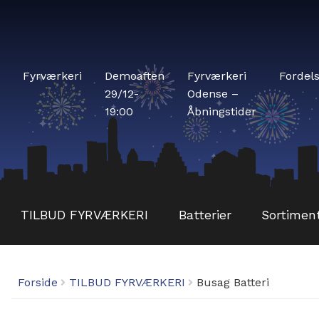
Fyrværkeri
Demoaften
Fyrværkeri
Fordel
29/12-
Odense –
19:00
Åbningstider
TILBUD FYRVÆRKERI
Batterier
Sortimen
Forside
TILBUD FYRVÆRKERI
Busag Batteri