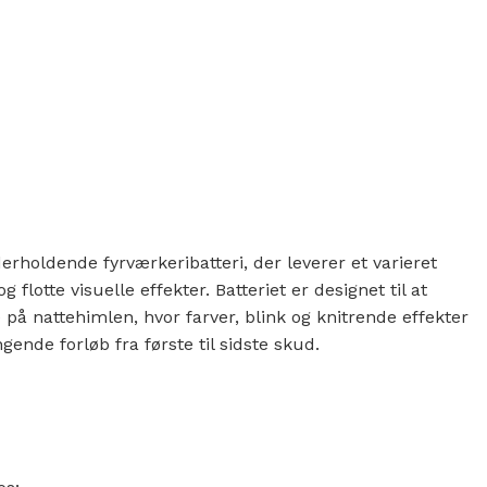
00 kr..
..
erholdende fyrværkeribatteri, der leverer et varieret
lotte visuelle effekter. Batteriet er designet til at
på nattehimlen, hvor farver, blink og knitrende effekter
de forløb fra første til sidste skud.