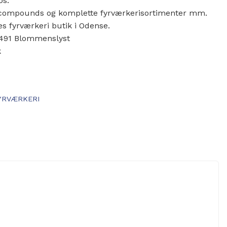
os:
r, compounds og komplette fyrværkerisortimenter mm.
es fyrværkeri butik i Odense.
 5491 Blommenslyst
k
YRVÆRKERI