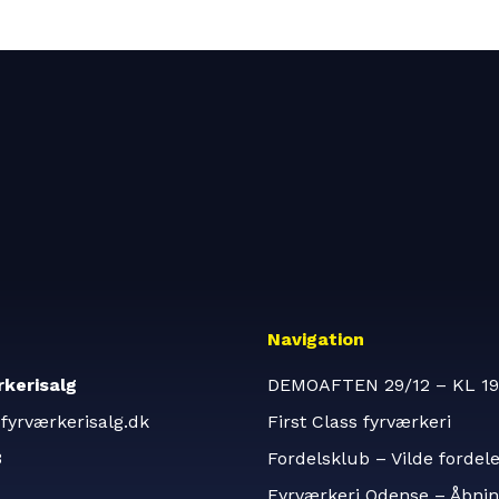
Navigation
kerisalg
DEMOAFTEN 29/12 – KL 19
fyrværkerisalg.dk
First Class fyrværkeri
3
Fordelsklub – Vilde fordel
Fyrværkeri Odense – Åbnin