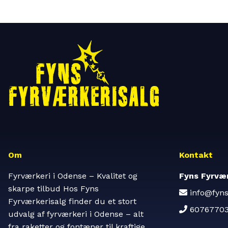
Om
Kontakt
Fyrværkeri i Odense – Kvalitet og
Fyns Fyrvær
skarpe tilbud Hos Fyns
info@fyns
Fyrværkerisalg finder du et stort
6076770
udvalg af fyrværkeri i Odense – alt
fra raketter og fontæner til kraftige