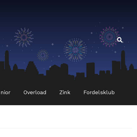
Sø
Sø
eft
nior
Overload
Zink
Fordelsklub