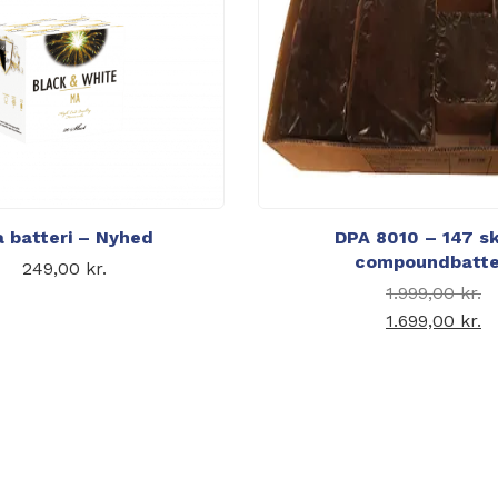
 batteri – Nyhed
DPA 8010 – 147 s
compoundbatte
249,00
kr.
1.999,00
kr.
1.699,00
kr.
Den akt
1.6