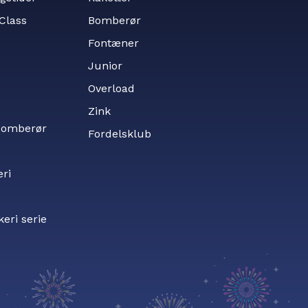
tClass
Bomberør
Fontæner
Junior
Overload
Zink
 bomberør
Fordelsklub
eri
keri serie