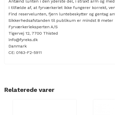
Antænd lunten i den yderste del, i strakt arm og med
I tilfælde af, at fyrværkeriet ikke fungerer korrekt, ve
Find reservelunten, fjern luntebeskytter og gentag 
Sikkerhedsafstanden til publikum er mindst 8 meter
Fyrværkerieksperten A/S
Tigervej 12, 7700 Thisted
info@fyreks.dk
Danmark
CE:
0163-F2-5911
Relaterede varer