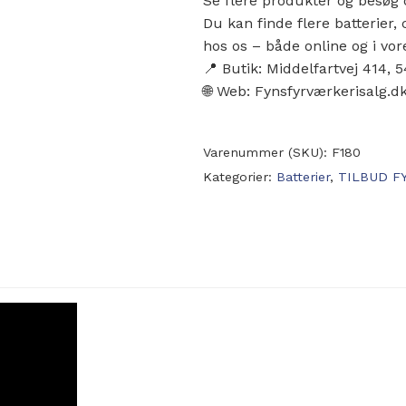
Se flere produkter og besøg 
Du kan finde flere batterie
hos os – både online og i vor
📍 Butik: Middelfartvej 414,
🌐 Web: Fynsfyrværkerisalg.d
Varenummer (SKU):
F180
Kategorier:
Batterier
,
TILBUD F