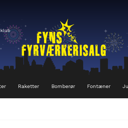
sklub
ter
Raketter
Bomberør
Fontæner
Ju