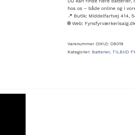
Du kan finde flere batterie
hos os – både online og i vor
📍 Butik: Middelfartvej 414,
🌐 Web: Fynsfyrværkerisalg.d
Varenummer (SKU):
D8019
Kategorier:
Batterier
,
TILBUD F