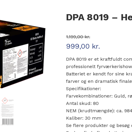
DPA 8019 – He
1.199,00
kr.
999,00
kr.
Den oprindelige pris var: 1.199
Den aktuelle pris er: 999,00 k
DPA 8019 er et kraftfuldt co
professionelt fyrværkerishow 
Batteriet er kendt for sine k
farver og en dramatisk finale
Specifikationer:
Farvekombinationer: Guld, rø
Antal skud: 80
NEM (krudtmængde): ca. 984
Kaliber: 30 mm
Se flere produkter og besøg 