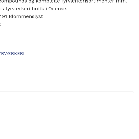
r, compounds og komplette fyrværkerisortimenter mm.
es fyrværkeri butik i Odense.
 5491 Blommenslyst
k
YRVÆRKERI