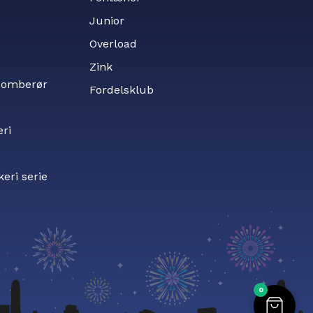
Junior
Overload
Zink
 bomberør
Fordelsklub
eri
keri serie
0