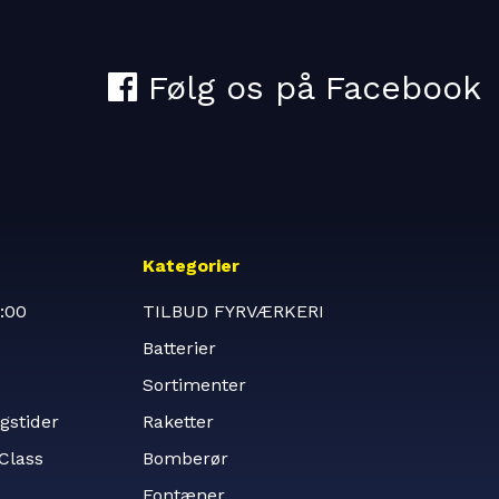
Kategorier
:00
TILBUD FYRVÆRKERI
Batterier
e
Sortimenter
gstider
Raketter
tClass
Bomberør
Fontæner