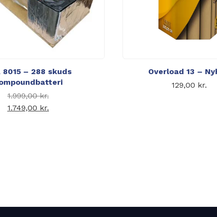
 8015 – 288 skuds
Overload 13 – Ny
ompoundbatteri
129,00
kr.
Den
1.999,00
kr.
oprindelige
1.749,00
kr.
Den aktuelle pris er:
pris var:
1.749,00 kr..
1.999,00 kr..