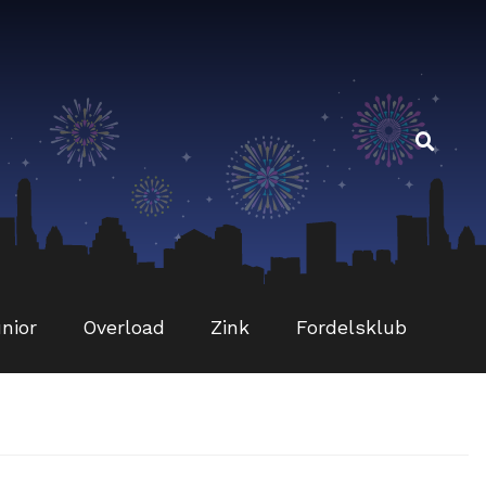
Sø
Sø
eft
nior
Overload
Zink
Fordelsklub