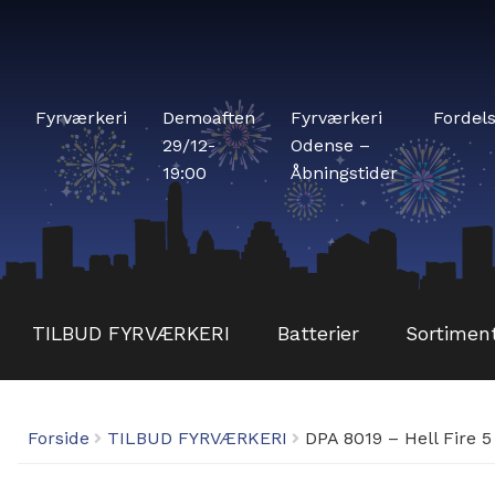
Fyrværkeri
Demoaften
Fyrværkeri
Fordel
29/12-
Odense –
19:00
Åbningstider
TILBUD FYRVÆRKERI
Batterier
Sortimen
Forside
TILBUD FYRVÆRKERI
DPA 8019 – Hell Fire 