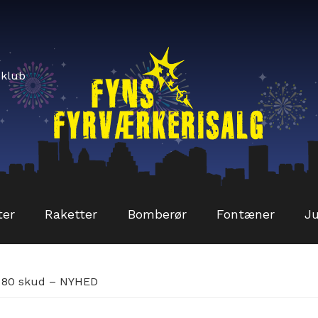
sklub
ter
Raketter
Bomberør
Fontæner
Ju
5 80 skud – NYHED