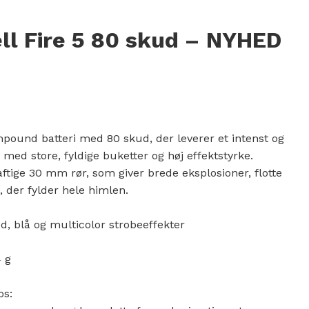
ll Fire 5 80 skud – NYHED
,00 kr..
r..
mpound batteri med 80 skud, der leverer et intenst og
med store, fyldige buketter og høj effektstyrke.
raftige 30 mm rør, som giver brede eksplosioner, flotte
, der fylder hele himlen.
d, blå og multicolor strobeeffekter
 g
os: