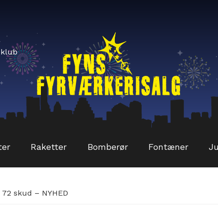
sklub
ter
Raketter
Bomberør
Fontæner
Ju
 6 72 skud – NYHED