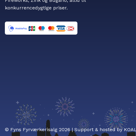
Fireworks, Zink og Bugano, altid til
konkurrencedygtige priser.
© Fyns Fyrværkerisalg 2026 | Support & hosted by
KOA