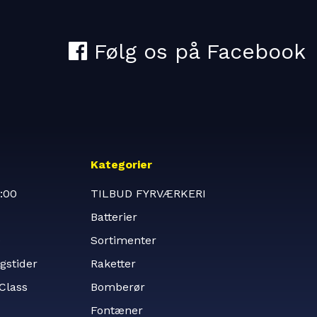
Kategorier
:00
TILBUD FYRVÆRKERI
Batterier
e
Sortimenter
gstider
Raketter
tClass
Bomberør
Fontæner