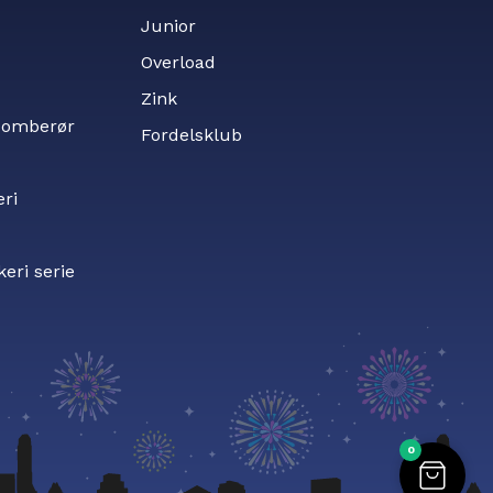
Junior
Overload
Zink
 bomberør
Fordelsklub
eri
keri serie
0