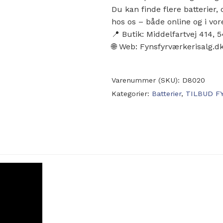
Du kan finde flere batterie
hos os – både online og i vor
📍 Butik: Middelfartvej 414,
🌐 Web: Fynsfyrværkerisalg.d
Varenummer (SKU):
D8020
Kategorier:
Batterier
,
TILBUD F