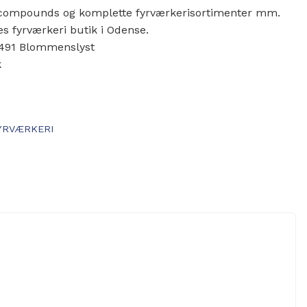
r, compounds og komplette fyrværkerisortimenter mm.
es fyrværkeri butik i Odense.
 5491 Blommenslyst
k
YRVÆRKERI