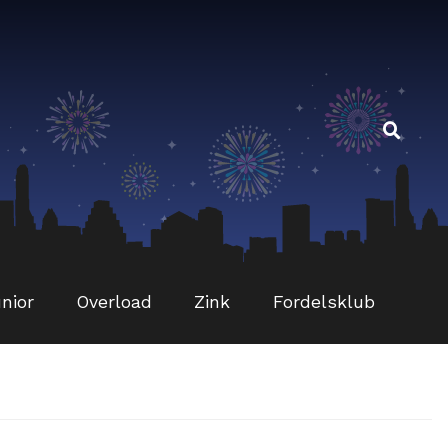
Sø
Sø
eft
nior
Overload
Zink
Fordelsklub