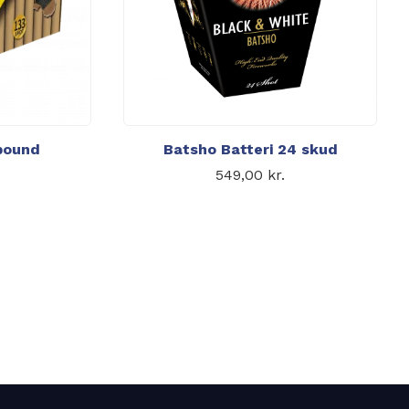
pound
Batsho Batteri 24 skud
Den
549,00
kr.
oprindelige
uelle pris er:
pris var:
99,00 kr..
1.999,00 kr..