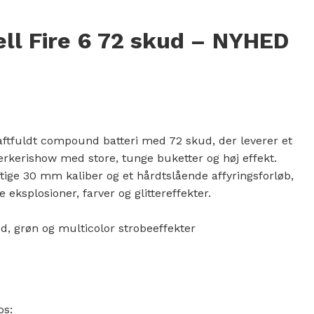
ll Fire 6 72 skud – NYHED
,00 kr..
kr..
raftfuldt compound batteri med 72 skud, der leverer et
værkerishow med store, tunge buketter og høj effekt.
aftige 30 mm kaliber og et hårdtslående affyringsforløb,
ksplosioner, farver og glittereffekter.
d, grøn og multicolor strobeeffekter
os: