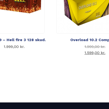
 – Hell fire 3 128 skud.
Overload 10.2 Com
1.999,00
kr.
1.999,00
kr.
1.599,00
kr.
Den akt
1.5