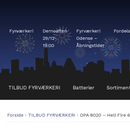
Fyrværkeri
Demoaften
Fyrværkeri
Fordel
29/12-
Odense –
19:00
Åbningstider
TILBUD FYRVÆRKERI
Batterier
Sortimen
Forside
TILBUD FYRVÆRKERI
DPA 8020 – Hell Fire