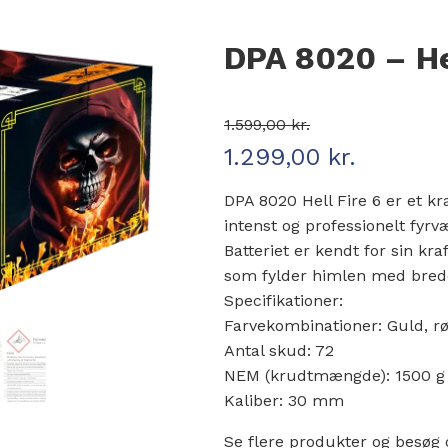
DPA 8020 – He
1.599,00
kr.
1.299,00
kr.
Den oprindelige pris var: 1.599
Den aktuelle pris er: 1.299,00 
DPA 8020 Hell Fire 6 er et k
intenst og professionelt fyr
Batteriet er kendt for sin kr
som fylder himlen med brede e
Specifikationer:
Farvekombinationer: Guld, rø
Antal skud: 72
NEM (krudtmængde): 1500 g
Kaliber: 30 mm
Se flere produkter og besøg 