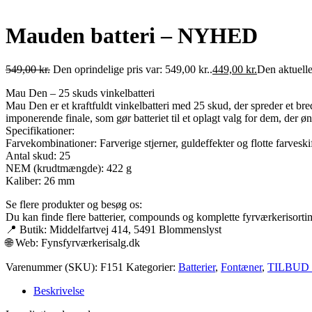
Mauden batteri – NYHED
549,00
kr.
Den oprindelige pris var: 549,00 kr..
449,00
kr.
Den aktuelle 
Mau Den – 25 skuds vinkelbatteri
Mau Den er et kraftfuldt vinkelbatteri med 25 skud, der spreder et bre
imponerende finale, som gør batteriet til et oplagt valg for dem, der 
Specifikationer:
Farvekombinationer: Farverige stjerner, guldeffekter og flotte farveski
Antal skud: 25
NEM (krudtmængde): 422 g
Kaliber: 26 mm
Se flere produkter og besøg os:
Du kan finde flere batterier, compounds og komplette fyrværkerisorti
📍 Butik: Middelfartvej 414, 5491 Blommenslyst
🌐 Web: Fynsfyrværkerisalg.dk
Varenummer (SKU):
F151
Kategorier:
Batterier
,
Fontæner
,
TILBUD
Beskrivelse