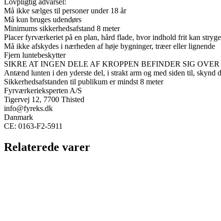
Lovpligtig advarsel:
Må ikke sælges til personer under 18 år
Må kun bruges udendørs
Minimums sikkerhedsafstand 8 meter
Placer fyrværkeriet på en plan, hård flade, hvor indhold frit kan stryge 
Må ikke afskydes i nærheden af høje bygninger, træer eller lignende
Fjern luntebeskytter
SIKRE AT INGEN DELE AF KROPPEN BEFINDER SIG OVE
Antænd lunten i den yderste del, i strakt arm og med siden til, skynd
Sikkerhedsafstanden til publikum er mindst 8 meter
Fyrværkerieksperten A/S
Tigervej 12, 7700 Thisted
info@fyreks.dk
Danmark
CE:
0163-F2-5911
Relaterede varer