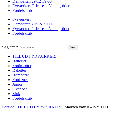
Demoaften 29/12-19:00
Fyrværkeri Odense – Åbningstider
Fordelsklub
Fyrværkeri
Demoaften 29/12-19:00
Fyrværkeri Odense – Åbningstider
Fordelsklub
Søg efter:
Søg
TILBUD FYRVÆRKERI
Batterier
Sortimenter
Raketter
Bomberør
Fontæner
Junior
Overload
Zink
Fordelsklub
Forside
/
TILBUD FYRVÆRKERI
/
Mauden batteri – NYHED