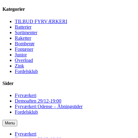
Kategorier
TILBUD FYRVÆRKERI
Batterier
Sortimenter
Raketter
Bomberør
Fontæner
Junior
Overload
Zink
Fordelsklub
Sider
Fyrværkeri
Demoaften 29/12-19:00
Fyrværkeri Odense – Åbningstider
Fordelsklub
Menu
Fyrværkeri