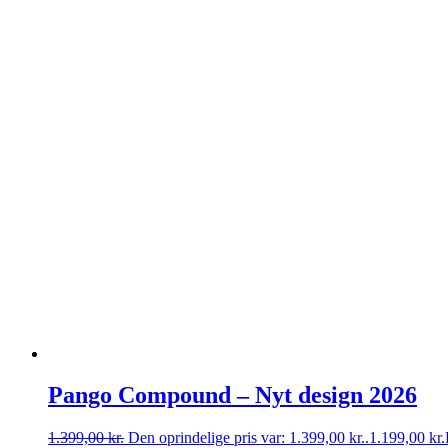
Pango Compound – Nyt design 2026
1.399,00
kr.
Den oprindelige pris var: 1.399,00 kr..
1.199,00
kr.