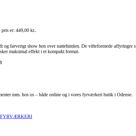
pris er: 449,00 kr..
dt og farverigt show hen over nattehimlen. De vifteformede affyringer s
ønsker maksimal effekt i et kompakt format.
ft
menter mm. hos os – både online og i vores fyrværkeri butik i Odense.
 FYRVÆRKERI