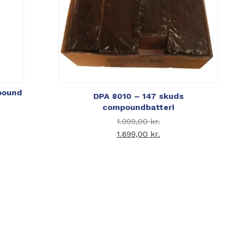
pound
DPA 8010 – 147 skuds
Den
compoundbatteri
oprindelige
Den
1.999,00
kr.
uelle pris er:
pris var:
oprindelige
1.699,00
kr.
99,00 kr..
1.999,00 kr..
Den aktuelle pris er:
pris var:
1.699,00 kr..
1.999,00 kr..