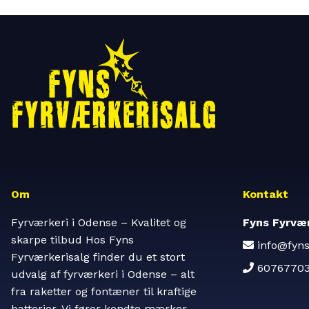
Om
Kontakt
Fyrværkeri i Odense – Kvalitet og
Fyns Fyrvær
skarpe tilbud Hos Fyns
info@fyns
Fyrværkerisalg finder du et stort
6076770
udvalg af fyrværkeri i Odense – alt
fra raketter og fontæner til kraftige
batterier. Vi fører kendte mærker