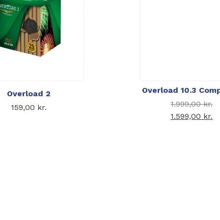
Overload 10.3 Com
Overload 2
1.999,00
kr.
159,00
kr.
1.599,00
kr.
Den akt
1.5