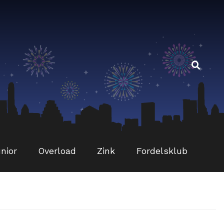
Sø
Sø
eft
nior
Overload
Zink
Fordelsklub