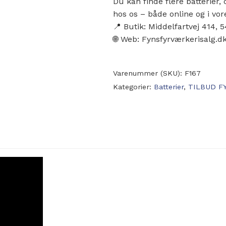
Du kan finde flere batterie
hos os – både online og i vor
📍 Butik: Middelfartvej 414,
🌐 Web: Fynsfyrværkerisalg.d
Varenummer (SKU):
F167
Kategorier:
Batterier
,
TILBUD F