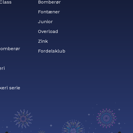
tClass
Bomberør
Fontæner
Junior
Overload
Zink
 bomberør
Fordelsklub
eri
keri serie