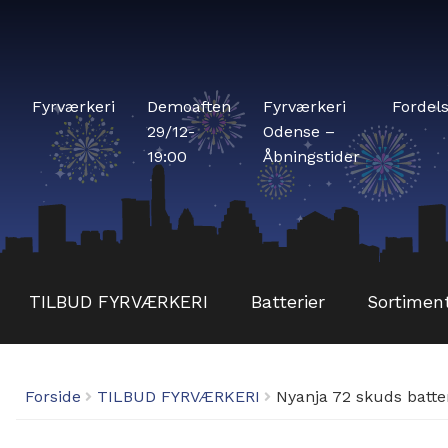
Fyrværkeri
Demoaften
Fyrværkeri
Fordel
29/12-
Odense –
19:00
Åbningstider
TILBUD FYRVÆRKERI
Batterier
Sortimen
Forside
TILBUD FYRVÆRKERI
Nyanja 72 skuds batte