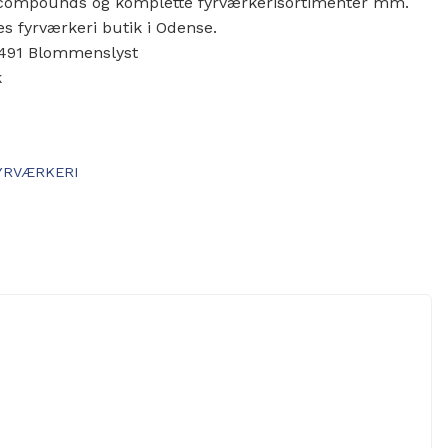
r, compounds og komplette fyrværkerisortimenter mm.
es fyrværkeri butik i Odense.
 5491 Blommenslyst
k
YRVÆRKERI