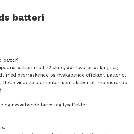
ds batteri
00 kr..
r..
 batteri
ound batteri med 72 skud, der leverer et langt og
dt med overraskende og nyskabende effekter. Batteriet
og flotte visuelle elementer, som skaber et imponerende
d.
e og nyskabende farve- og lyseffekter
os: