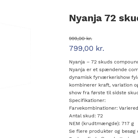
Nyanja 72 sku
999,00
kr.
799,00
kr.
Den oprindelige pris var: 999,
Den aktuelle pris er: 799,00 k
Nyanja – 72 skuds compound
Nyanja er et spændende comp
dynamisk fyrværkerishow fyl
kombinerer kraft, variation 
show fra første til sidste sku
Specifikationer:
Farvekombinationer: Variered
Antal skud: 72
NEM (krudtmængde): 717 g
Se flere produkter og besøg 