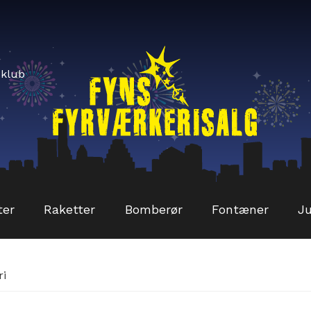
sklub
ter
Raketter
Bomberør
Fontæner
Ju
ri