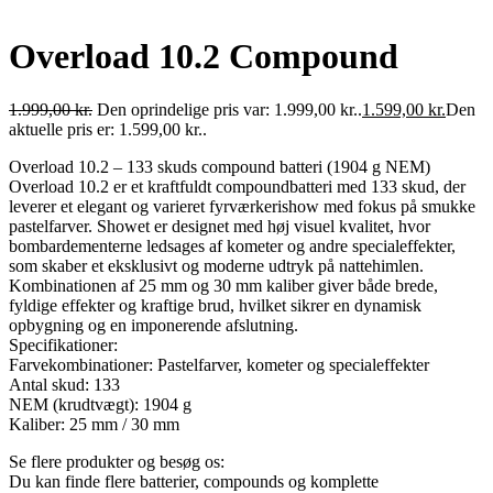
Overload 10.2 Compound
1.999,00
kr.
Den oprindelige pris var: 1.999,00 kr..
1.599,00
kr.
Den
aktuelle pris er: 1.599,00 kr..
Overload 10.2 – 133 skuds compound batteri (1904 g NEM)
Overload 10.2 er et kraftfuldt compoundbatteri med 133 skud, der
leverer et elegant og varieret fyrværkerishow med fokus på smukke
pastelfarver. Showet er designet med høj visuel kvalitet, hvor
bombardementerne ledsages af kometer og andre specialeffekter,
som skaber et eksklusivt og moderne udtryk på nattehimlen.
Kombinationen af 25 mm og 30 mm kaliber giver både brede,
fyldige effekter og kraftige brud, hvilket sikrer en dynamisk
opbygning og en imponerende afslutning.
Specifikationer:
Farvekombinationer: Pastelfarver, kometer og specialeffekter
Antal skud: 133
NEM (krudtvægt): 1904 g
Kaliber: 25 mm / 30 mm
Se flere produkter og besøg os:
Du kan finde flere batterier, compounds og komplette