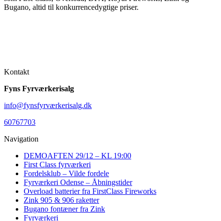
Bugano, altid til konkurrencedygtige priser.
Kontakt
Fyns Fyrværkerisalg
info@fynsfyrværkerisalg.dk
60767703
Navigation
DEMOAFTEN 29/12 – KL 19:00
First Class fyrværkeri
Fordelsklub – Vilde fordele
Fyrværkeri Odense – Åbningstider
Overload batterier fra FirstClass Fireworks
Zink 905 & 906 raketter
Bugano fontæner fra Zink
Fyrværkeri