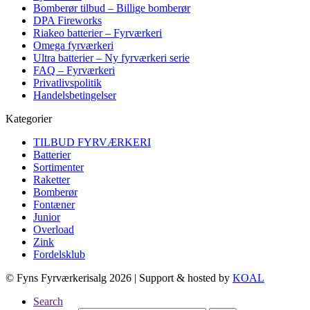
Bomberør tilbud – Billige bomberør
DPA Fireworks
Riakeo batterier – Fyrværkeri
Omega fyrværkeri
Ultra batterier – Ny fyrværkeri serie
FAQ – Fyrværkeri
Privatlivspolitik
Handelsbetingelser
Kategorier
TILBUD FYRVÆRKERI
Batterier
Sortimenter
Raketter
Bomberør
Fontæner
Junior
Overload
Zink
Fordelsklub
© Fyns Fyrværkerisalg 2026 | Support & hosted by
KOAL
Search