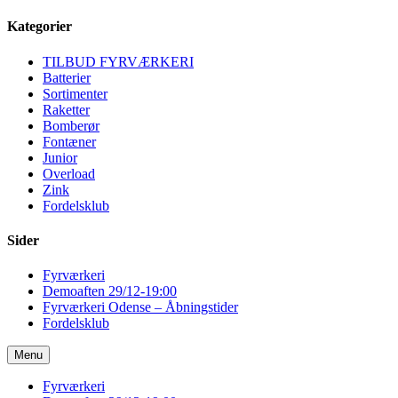
Kategorier
TILBUD FYRVÆRKERI
Batterier
Sortimenter
Raketter
Bomberør
Fontæner
Junior
Overload
Zink
Fordelsklub
Sider
Fyrværkeri
Demoaften 29/12-19:00
Fyrværkeri Odense – Åbningstider
Fordelsklub
Menu
Fyrværkeri