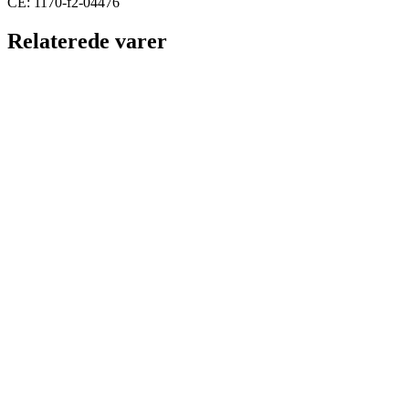
CE:
1170-f2-04476
Relaterede varer