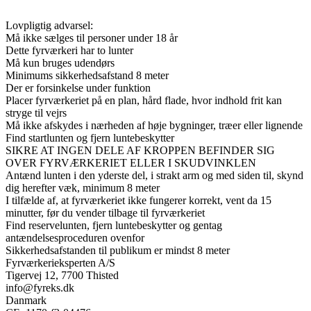
Lovpligtig advarsel:
Må ikke sælges til personer under 18 år
Dette fyrværkeri har to lunter
Må kun bruges udendørs
Minimums sikkerhedsafstand 8 meter
Der er forsinkelse under funktion
Placer fyrværkeriet på en plan, hård flade, hvor indhold frit kan
stryge til vejrs
Må ikke afskydes i nærheden af høje bygninger, træer eller lignende
Find startlunten og fjern luntebeskytter
SIKRE AT INGEN DELE AF KROPPEN BEFINDER SIG
OVER FYRVÆRKERIET ELLER I SKUDVINKLEN
Antænd lunten i den yderste del, i strakt arm og med siden til, skynd
dig herefter væk, minimum 8 meter
I tilfælde af, at fyrværkeriet ikke fungerer korrekt, vent da 15
minutter, før du vender tilbage til fyrværkeriet
Find reservelunten, fjern luntebeskytter og gentag
antændelsesproceduren ovenfor
Sikkerhedsafstanden til publikum er mindst 8 meter
Fyrværkerieksperten A/S
Tigervej 12, 7700 Thisted
info@fyreks.dk
Danmark