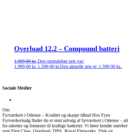
Overload 12.2 – Compound batteri
1.999,00
kr.
Den oprindelige pris var:
1.999,00 kr..
1.599,00
kr.
Den aktuelle pris er: 1.599,00 kr..
Sociale Medier
Om
Fyrværkeri i Odense – Kvalitet og skarpe tilbud Hos Fyns
Fyrværkerisalg finder du et stort udvalg af fyrværkeri i Odense – alt
fra raketter og fontæner til kraftige batterier. Vi fører kendte mærker
som First Class, Overload, DPA, Royal Fireworks, Zink og