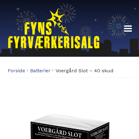
Fyrværkeri
Forside
Batterier
Voergård Slot – 40 skud
Demoaften 29/12-19:00
Fyrværkeri Odense – Åbningstider
Fordelsklub