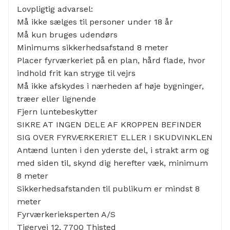
Lovpligtig advarsel:
Må ikke sælges til personer under 18 år
Må kun bruges udendørs
Minimums sikkerhedsafstand 8 meter
Placer fyrværkeriet på en plan, hård flade, hvor
indhold frit kan stryge til vejrs
Må ikke afskydes i nærheden af høje bygninger,
træer eller lignende
Fjern luntebeskytter
SIKRE AT INGEN DELE AF KROPPEN BEFINDER
SIG OVER FYRVÆRKERIET ELLER I SKUDVINKLEN
Antænd lunten i den yderste del, i strakt arm og
med siden til, skynd dig herefter væk, minimum
8 meter
Sikkerhedsafstanden til publikum er mindst 8
meter
Fyrværkerieksperten A/S
Tigervej 12, 7700 Thisted