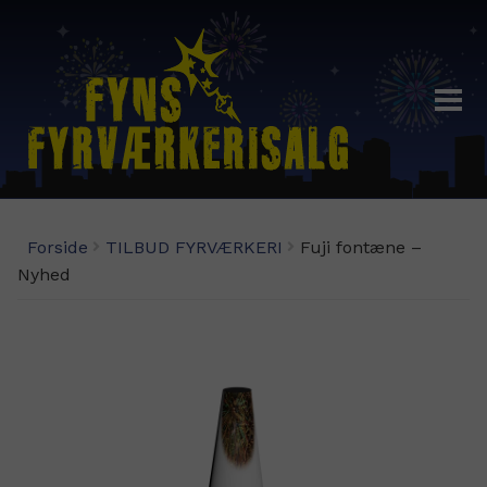
Fyrværkeri
Forside
TILBUD FYRVÆRKERI
Fuji fontæne –
Demoaften 29/12-19:00
Nyhed
Fyrværkeri Odense – Åbningstider
Fordelsklub