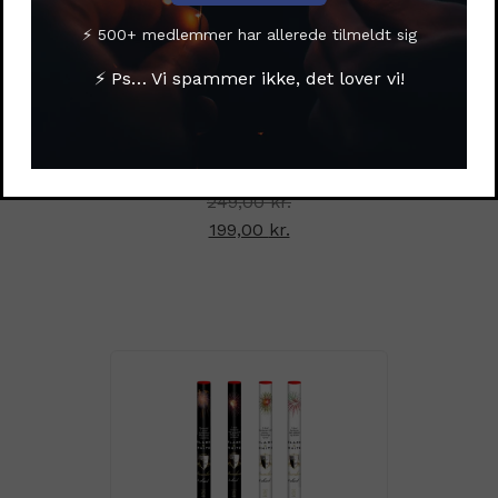
⚡ 500+ medlemmer har allerede tilmeldt sig
⚡ Ps… Vi spammer ikke, det lover vi!
Shing Shih fontæne
Den oprindelige pris
249,00
kr.
var: 249,00 kr..
199,00
kr.
Den aktuelle pris er:
199,00 kr..