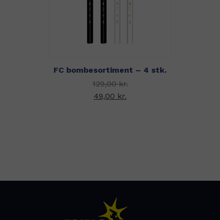
FC bombesortiment – 4 stk.
Den oprindelige pris
129,00
kr.
var: 129,00 kr..
49,00
kr.
Den aktuelle pris er:
49,00 kr..