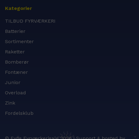
Kategorier
TILBUD FYRVÆRKERI
Batterier
Sortimenter
Raketter
Bomberør
Fontæner
Junior
Overload
Zink
Fordelsklub
© Fyns Fyrværkerisalg 2026 | Support & hosted by