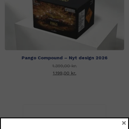
Pango Compound – Nyt design 2026
Den oprindelige pris
1.399,00
kr.
var: 1.399,00 kr..
1.199,00
kr.
Den aktuelle pris er:
1.199,00 kr..
×