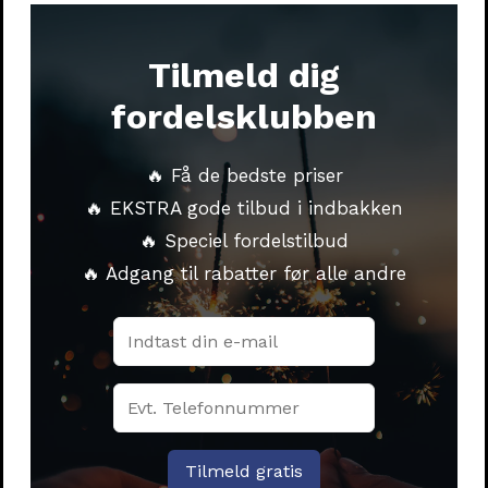
Tilmeld dig
fordelsklubben
🔥 Få de bedste priser
FC Keglefontæner – 3 stk.
🔥 EKSTRA gode tilbud i indbakken
169,00
kr.
🔥 Speciel fordelstilbud
🔥 Adgang til rabatter før alle andre