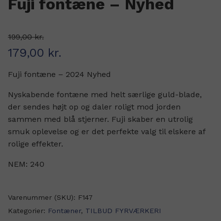
Fuji fontæne – Nyhed
199,00
kr.
179,00
kr.
Den oprindelige pris var: 199,00 kr..
Den aktuelle pris er: 179,00 kr..
Fuji fontæne – 2024 Nyhed
Nyskabende fontæne med helt særlige guld-blade,
der sendes højt op og daler roligt mod jorden
sammen med blå stjerner. Fuji skaber en utrolig
smuk oplevelse og er det perfekte valg til elskere af
rolige effekter.
NEM: 240
Varenummer (SKU):
F147
Kategorier:
Fontæner
,
TILBUD FYRVÆRKERI