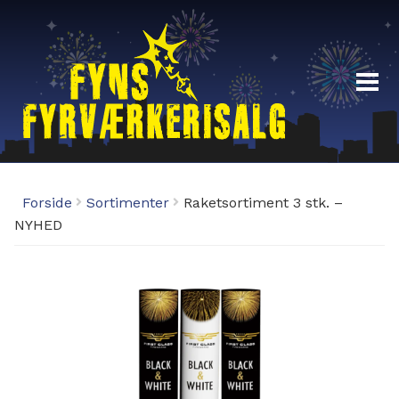
Fyrværkeri
Forside
Sortimenter
Raketsortiment 3 stk. –
Demoaften 29/12-19:00
NYHED
Fyrværkeri Odense – Åbningstider
Fordelsklub