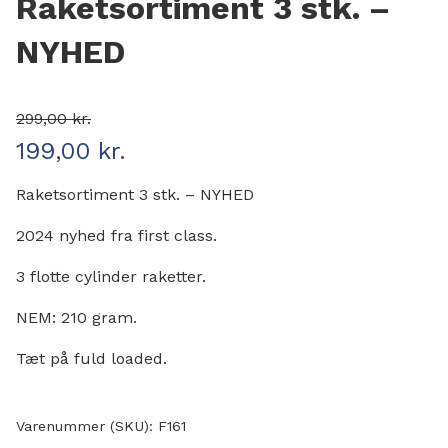
Raketsortiment 3 stk. –
NYHED
299,00
kr.
199,00
kr.
Den oprindelige pris var: 299,00 kr..
Den aktuelle pris er: 199,00 kr..
Raketsortiment 3 stk. – NYHED
2024 nyhed fra first class.
3 flotte cylinder raketter.
NEM: 210 gram.
Tæt på fuld loaded.
Varenummer (SKU):
F161