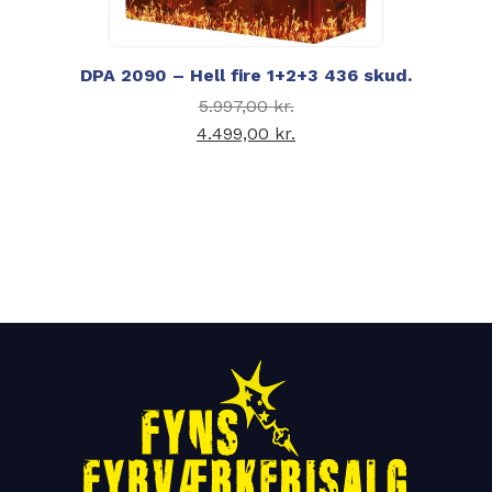
DPA 2090 – Hell fire 1+2+3 436 skud.
Den oprindelige pris
5.997,00
kr.
var: 5.997,00 kr..
4.499,00
kr.
Den aktuelle pris er:
4.499,00 kr..