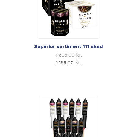
Superior sortiment 111 skud
Den oprindelige pris
1.605,00
kr.
var: 1.605,00 kr..
1.199,00
kr.
Den aktuelle pris er:
1.199,00 kr..