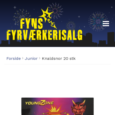
Fyrværkeri
Forside
Junior
Knaldsnor 20 stk
Demoaften 29/12-19:00
Fyrværkeri Odense – Åbningstider
Fordelsklub