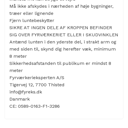
Må ikke afskydes i nærheden af høje bygninger,
træer eller lignende
Fjern luntebeskytter
SIKRE AT INGEN DELE AF KROPPEN BEFINDER
SIG OVER FYRVÆRKERIET ELLER I SKUDVINKLEN
Antænd lunten i den yderste del, i strakt arm og
med siden til, skynd dig herefter væk, minimum
8 meter
Sikkerhedsafstanden til publikum er mindst 8
meter
Fyrværkerieksperten A/S
Tigervej 12, 7700 Thisted
info@fyreks.dk
Danmark
CE: 0589-0163-F1-3286