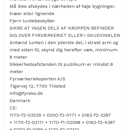
Må ikke afskydes i nærheden af høje bygninger,
træer eller lignende
Fjern luntebeskytter
SIKRE AT INGEN DELE AF KROPPEN BEFINDER
SIG OVER FYRVÆRKERIET ELLER I SKUDVINKLEN
Antænd lunten i den yderste del, i strakt arm og
med siden til, skynd dig herefter væk, minimum
8 meter
Sikkerhedsafstanden til publikum er mindst 8
meter
Fyrværkerieksperten A/S
Tigervej 12, 7700 Thisted
info@fyreks.dk
Danmark
CE:
1170-f2-03239 + 0200-f2-0171 + 0163-f2-3287
+ 1170-f2-02111 + 1170-f1-02098 + 0163-f2-4387
+ 0200-f1-0169 + 1170-f2-02112