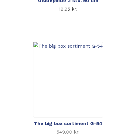
Glødepinde 2 stk. 50 cm
19,95
kr.
The big box sortiment G-54
Den oprindelige pris
549,00
kr.