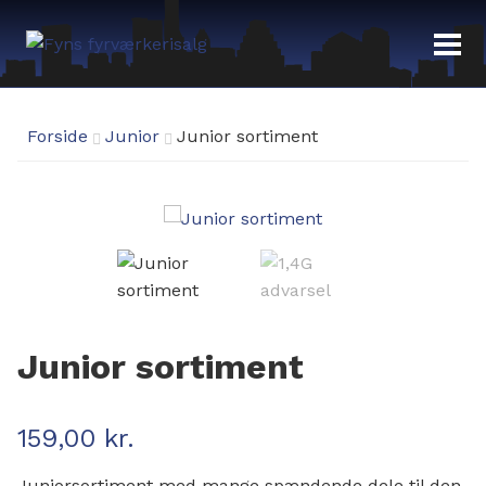
Fyrværkeri
Forside
Junior
Junior sortiment
Demoaften 29/12-19:00
Fyrværkeri Odense – Åbningstider
Fordelsklub
Junior sortiment
159,00
kr.
Juniorsortiment med mange spændende dele til den