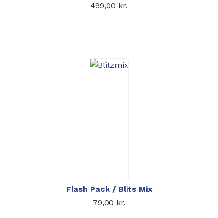
var: 549,00 kr..
499,00
kr.
Den aktuelle pris er:
499,00 kr..
Flash Pack / Blits Mix
79,00
kr.