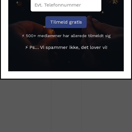
Dr.No Cylinderraket 3 stk.
Den oprindelige pris
297,00
kr.
var: 297,00 kr..
199,00
kr.
⚡ 500+ medlemmer har allerede tilmeldt sig
Den aktuelle pris er:
199,00 kr..
⚡ Ps… Vi spammer ikke, det lover vi!