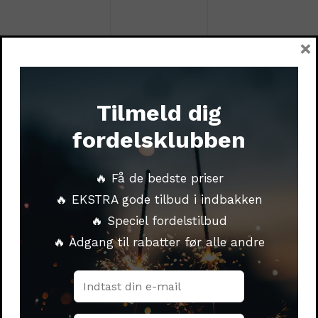
×
Zink 906 – 5 stk Raketter
Den oprindelige pris
699,00
kr.
var: 699,00 kr..
499,00
kr.
Den aktuelle pris er:
Tilmeld dig
499,00 kr..
fordelsklubben
🔥 Få de bedste priser
🔥 EKSTRA gode tilbud i indbakken
🔥 Speciel fordelstilbud
🔥 Adgang til rabatter før alle andre