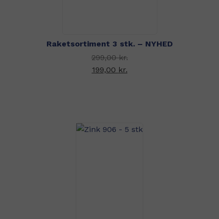
Raketsortiment 3 stk. – NYHED
Den oprindelige pris
299,00
kr.
var: 299,00 kr..
199,00
kr.
Den aktuelle pris er:
199,00 kr..