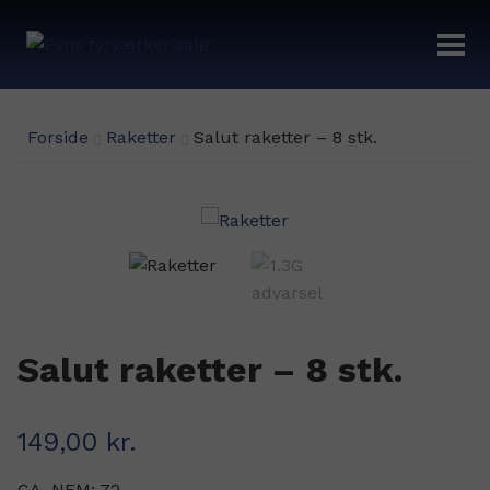
Fyrværkeri
Forside
Raketter
Salut raketter – 8 stk.
Demoaften 29/12-19:00
Fyrværkeri Odense – Åbningstider
Fordelsklub
Salut raketter – 8 stk.
149,00
kr.
CA. NEM: 72